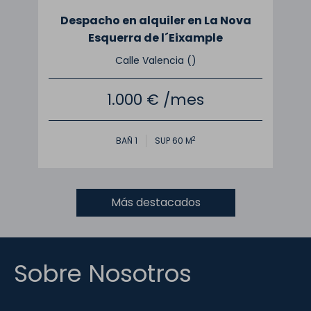
va
Despacho en alquiler en La Nova
D
Esquerra de l´Eixample
Calle Valencia ()
1.000 € /mes
2
BAÑ 1
SUP 60 M
Más destacados
Sobre Nosotros