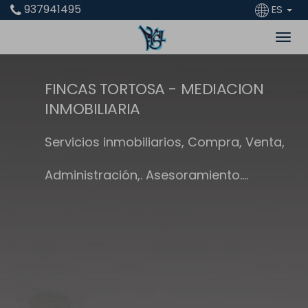
937941495
ES
FINCAS TORTOSA - MEDIACION
FINCAS TORTOSA - CANET de MAR
FINCAS TORTOSA - DESDE 1997
INMOBILIARIA
- ESPAÑA -
Desde 1997 a su servicio
Servicios inmobiliarios, Compra, Venta,
Servicios Inmobiliarios desde 1997
Administración,. Asesoramiento....